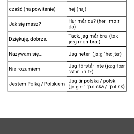
cześć (na powitanie)
hej (hɛj)
Hur mår du? (hɵr ˈmoːr
Jak się masz?
dɵ)
Tack, jag mår bra (tɑk
Dziękuję, dobrze.
jɑːɡ moːr brɑː)
Nazywam się...
Jag heter (jɑːɡ ˈheːˌtɛr)
Jag förstår inte (jɑːɡ fœr
Nie rozumiem
ˈstɔr ˈɪnˌtɛ)
Jag är polska / polsk
Jestem Polką / Polakiem
(jɑːɡ ɛːr ˈpɔlːska / ˈpɔlːsk)