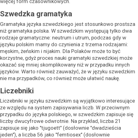
więcej form czasownikowych.
Szwedzka gramatyka
Gramatyka języka szwedzkiego jest stosunkowo prostsza
niż gramatyka polska. W szwedzkim występują tylko dwa
rodzaje gramatyczne:
neutrum i utrum, podczas gdy w
języku polskim mamy do czynienia z trzema rodzajami:
męskim, żeńskim i nijakim. Dla Polaków może to być
korzystne, gdyż proces nauki gramatyki szwedzkiej może
okazać się mniej skomplikowany niż w przypadku innych
języków. Warto również zauważyć, że w języku szwedzkim
nie ma przypadków, co również może ułatwić naukę.
Liczebniki
Liczebniki w języku szwedzkim są wyjątkowo interesujące
ze względu na system zapisywania liczb. W przeciwnym
przypadku do języka polskiego, w szwedzkim zapisuje się
liczby dwucyfrowe odwrotnie. Na przykład, liczba 21
zapisuje się jako "tjugoett" (dosłownie "dwadzieścia
jeden"), a liczba 56 jako "femtiosex" (dosłownie