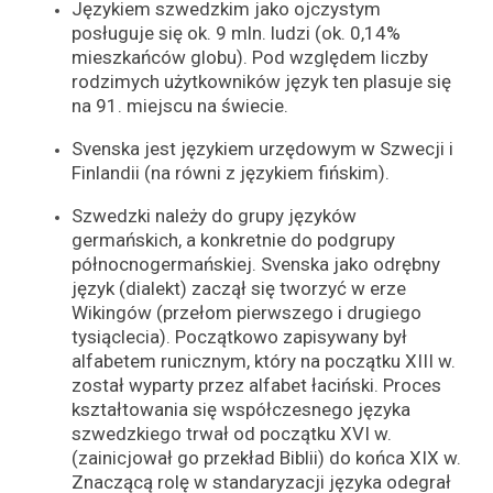
Językiem szwedzkim jako ojczystym
posługuje się ok. 9 mln. ludzi (ok. 0,14%
mieszkańców globu). Pod względem liczby
rodzimych użytkowników język ten plasuje się
na 91. miejscu na świecie.
Svenska jest językiem urzędowym w Szwecji i
Finlandii (na równi z językiem fińskim).
Szwedzki należy do grupy języków
germańskich, a konkretnie do podgrupy
północnogermańskiej. Svenska jako odrębny
język (dialekt) zaczął się tworzyć w erze
Wikingów (przełom pierwszego i drugiego
tysiąclecia). Początkowo zapisywany był
alfabetem runicznym, który na początku XIII w.
został wyparty przez alfabet łaciński. Proces
kształtowania się współczesnego języka
szwedzkiego trwał od początku XVI w.
(zainicjował go przekład Biblii) do końca XIX w.
Znaczącą rolę w standaryzacji języka odegrał