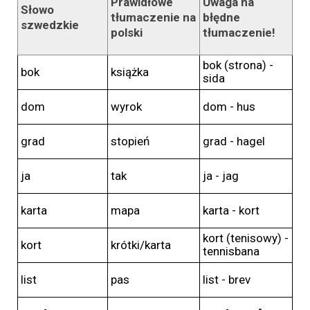
Prawidłowe
Uwaga na
Słowo
tłumaczenie na
błędne
szwedzkie
polski
tłumaczenie!
bok (strona) -
bok
książka
sida
dom
wyrok
dom - hus
grad
stopień
grad - hagel
ja
tak
ja - jag
karta
mapa
karta - kort
kort (tenisowy) -
kort
krótki/karta
tennisbana
list
pas
list - brev