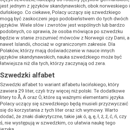
jest jednym z języków skandynawskich, obok norweskiego i
duńskiego. Co ciekawe, Polacy uczący się szwedzkiego
mogą być zaskoczeni jego podobieństwem do tych dwóch
języków. Wiele słów i zwrotów jest wspólnych lub bardzo
podobnych, co sprawia, że osoba mówiąca po szwedzku
będzie w stanie zrozumieć mówców z Norwegii czy Danii, a
nawet Islandii, chociaż w ograniczonym zakresie. Dla
Polaków, którzy mają doświadczenie w nauce innych
języków skandynawskich, nauka szwedzkiego może być
łatwiejsza niż dla tych, którzy zaczynają od zera.
Szwedzki alfabet
Szwedzki alfabet to wariant alfabetu łacińskiego, który
zawiera 29 liter, czyli trzy więcej niż polski. Te dodatkowe
litery to Å, Ä oraz Ö, które są ważnymi elementami języka.
Polacy uczący się szwedzkiego będą musieli przyzwyczaić
się do korzystania z tych liter oraz ich wymowy. Warto
dodać, że znaki diakrytyczne, takie jak ó, ą, ę, ł, ż, ź, ć, ń, czy
ś, nie występują w szwedzkim, co ułatwia naukę tego
języka.