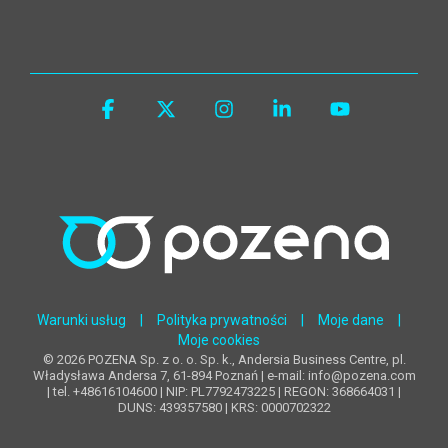
Facebook
X
Instagram
Linkedin
YouTube
Warunki usług
|
Polityka prywatności
|
Moje dane
|
Moje cookies
© 2026 POZENA Sp. z o. o. Sp. k., Andersia Business Centre, pl.
Władysława Andersa 7, 61-894 Poznań | e-mail: info@pozena.com
| tel. +48616104600 | NIP: PL7792473225 | REGON: 368664031 |
DUNS: 439357580 | KRS: 0000702322