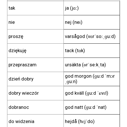
tak
ja (jɑː)
nie
nej (neɪ)
proszę
varsågod (vɑrˈsoːˌɡuːd)
dziękuję
tack (tɑk)
przepraszam
ursäkta (ɵrˈseːkˌta)
god morgon (ɡuːd ˈmɔr
dzień dobry
ˌɡuːn)
dobry wieczór
god kväll (ɡuːd ˈɕvɛl)
dobranoc
god natt (ɡuːd ˈnat)
do widzenia
hejdå (hɛjˈdo)