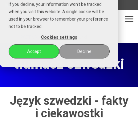
Czytaj
If you decline, your information won’t be tracked
telefon
email
whatsapp
messenger
stronę
when you visit this website. A single cookie will be
główną
used in your browser to remember your preference
POZENA
Tog
not to be tracked.
Me
POZENA
tłumacz
szwedzki
Cookies settings
Accept
Decline
tłumacz szwedzki
Język szwedzki - fakty
i ciekawostki