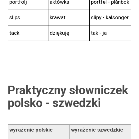
portfölj
aktówka
portfel - plånbok
slips
krawat
slipy - kalsonger
tack
dziękuję
tak - ja
Praktyczny słowniczek
polsko - szwedzki
wyrażenie polskie
wyrażenie szwedzkie