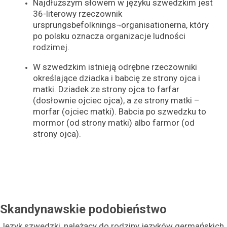
Najdłuższym słowem w języku szwedzkim jest
36-literowy rzeczownik
ursprungsbefolknings¬organisationerna, który
po polsku oznacza organizacje ludności
rodzimej.
W szwedzkim istnieją odrębne rzeczowniki
określające dziadka i babcię ze strony ojca i
matki. Dziadek ze strony ojca to farfar
(dosłownie ojciec ojca), a ze strony matki –
morfar (ojciec matki). Babcia po szwedzku to
mormor (od strony matki) albo farmor (od
strony ojca).
Skandynawskie podobieństwo
Język szwedzki, należący do rodziny języków germańskich,