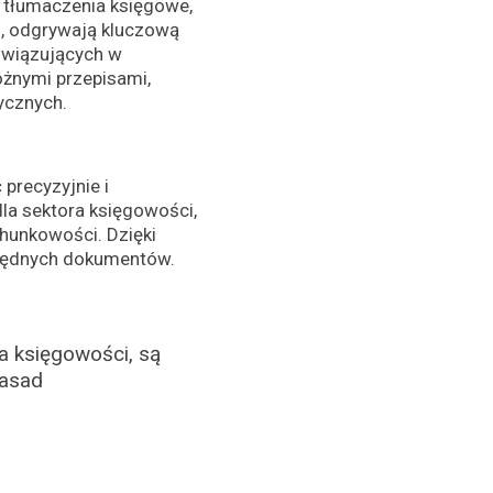
, tłumaczenia księgowe,
h
, odgrywają kluczową
owiązujących w
żnymi przepisami,
ycznych.
precyzyjnie i
la sektora księgowości,
hunkowości. Dzięki
zbędnych dokumentów.
a księgowości, są
zasad