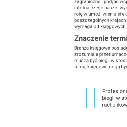
zagraniczne i podjąć ws
istotna część naszej wy
rolę w umożliwieniu efe
poszczególnych krajach
wymaga od księgowych bi
Znaczenie termi
Branża księgowa posiada 
zrozumiale przetłumaczo
muszą być biegli w stos
temu, księgowi mogą być
Profesjona
biegli w 
rachunkow