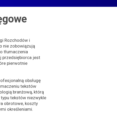
ięgowe
ęgi Rozchodów i
o nie zobowiązują
o tłumaczenia
 przedsiębiorca jest
óre pierwotnie
rofesjonalną obsługę
łumaczeniu tekstów
logią branżową, którą
 typu tekstów niezwykle
wa obrotowe, koszty
mi określeniami.