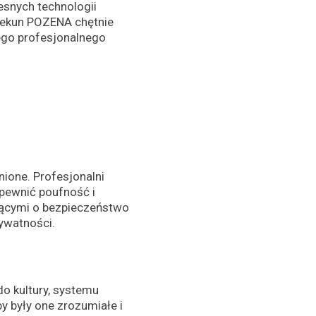
esnych technologii
piekun POZENA chętnie
zego profesjonalnego
ione. Profesjonalni
apewnić poufność i
ającymi o bezpieczeństwo
rywatności.
o kultury, systemu
y były one zrozumiałe i