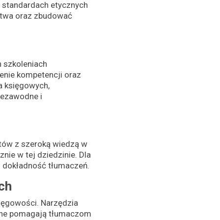
h standardach etycznych
rstwa oraz zbudować
h szkoleniach
enie kompetencji oraz
a księgowych,
iezawodne i
stów z szeroką wiedzą w
nie w tej dziedzinie. Dla
 i dokładność tłumaczeń.
ch
sięgowości. Narzędzia
czne pomagają tłumaczom