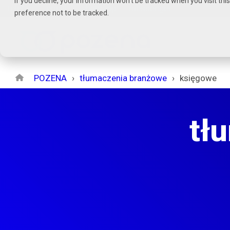
If you decline, your information won’t be tracked when you visit th
Czytaj
telefon
email
whatsapp
messenger
preference not to be tracked.
stronę
główną
POZENA
POZENA
tłumaczenia branżowe
księgowe
tł