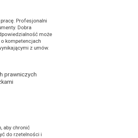
pracę. Profesjonalni
umenty. Dobra
odpowiedzialność może
 o kompetencjach
wynikającymi z umów.
h prawniczych
zkami
, aby chronić
ć do rzetelności i