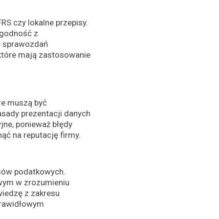
RS czy lokalne przepisy.
zgodność z
e sprawozdań
które mają zastosowanie
re muszą być
asady prezentacji danych
jne, ponieważ błędy
ć na reputację firmy.
isów podatkowych.
owym w zrozumieniu
iedzę z zakresu
prawidłowym