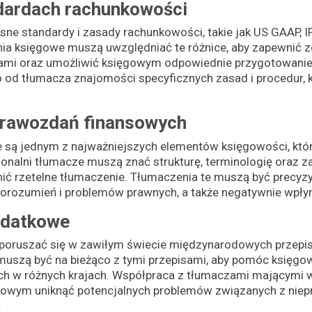
dardach rachunkowości
ne standardy i zasady rachunkowości, takie jak US GAAP, IF
nia księgowe muszą uwzględniać te różnice, aby zapewnić 
ami oraz umożliwić księgowym odpowiednie przygotowani
 od tłumacza znajomości specyficznych zasad i procedur, 
prawozdań finansowych
 są jednym z najważniejszych elementów księgowości, któ
onalni tłumacze muszą znać strukturę, terminologię oraz z
ić rzetelne tłumaczenie. Tłumaczenia te muszą być precyzy
rozumień i problemów prawnych, a także negatywnie wpłyną
odatkowe
poruszać się w zawiłym świecie międzynarodowych przep
muszą być na bieżąco z tymi przepisami, aby pomóc księg
 w różnych krajach. Współpraca z tłumaczami mającymi w
owym uniknąć potencjalnych problemów związanych z nie
.