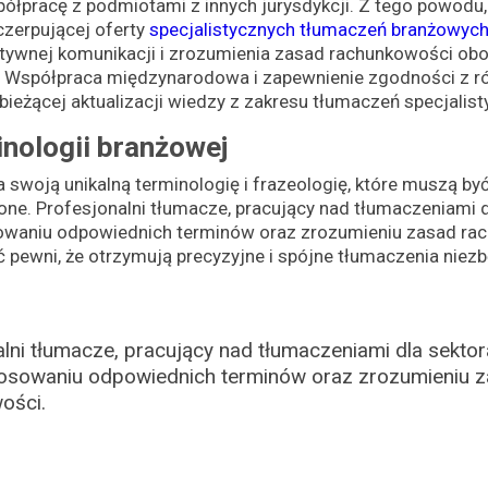
półpracę z podmiotami z innych jurysdykcji. Z tego powodu
czerpującej oferty
specjalistycznych tłumaczeń branżowyc
ktywnej komunikacji i zrozumienia zasad rachunkowości ob
. Współpraca międzynarodowa i zapewnienie zgodności z ró
eżącej aktualizacji wiedzy z zakresu tłumaczeń specjalist
nologii branżowej
swoją unikalną terminologię i frazeologię, które muszą być 
ne. Profesjonalni tłumacze, pracujący nad tłumaczeniami d
owaniu odpowiednich terminów oraz zrozumieniu zasad rac
 pewni, że otrzymują precyzyjne i spójne tłumaczenia nie
lni tłumacze, pracujący nad tłumaczeniami dla sektor
stosowaniu odpowiednich terminów oraz zrozumieniu 
ości.