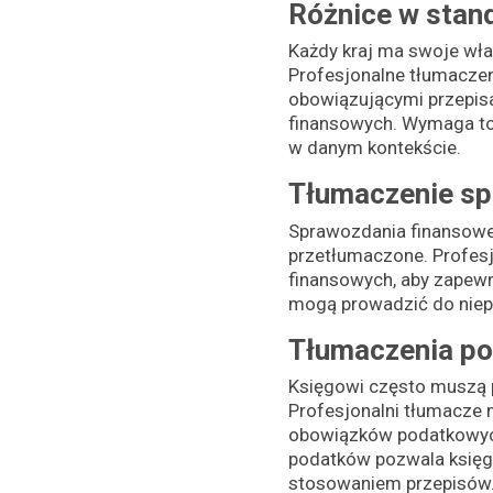
Różnice w stan
Każdy kraj ma swoje włas
Profesjonalne tłumacze
obowiązującymi przepis
finansowych. Wymaga to
w danym kontekście.
Tłumaczenie s
Sprawozdania finansowe
przetłumaczone. Profesj
finansowych, aby zapewn
mogą prowadzić do niepo
Tłumaczenia p
Księgowi często muszą 
Profesjonalni tłumacze 
obowiązków podatkowych
podatków pozwala księg
stosowaniem przepisów