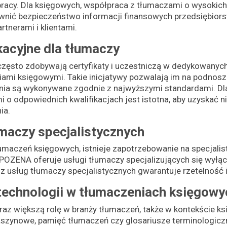
pracy. Dla księgowych, współpraca z tłumaczami o wysokic
ewnić bezpieczeństwo informacji finansowych przedsiębio
rtnerami i klientami.
kacyjne dla tłumaczy
często zdobywają certyfikaty i uczestniczą w dedykowanyc
ami księgowymi. Takie inicjatywy pozwalają im na podnosz
nia są wykonywane zgodnie z najwyższymi standardami. Dl
 o odpowiednich kwalifikacjach jest istotna, aby uzyskać n
ia.
maczy specjalistycznych
umaczeń księgowych, istnieje zapotrzebowanie na specjali
POZENA oferuje usługi tłumaczy specjalizujących się wyłącz
 z usług tłumaczy specjalistycznych gwarantuje rzetelność
technologii w tłumaczeniach księgowy
az większą rolę w branży tłumaczeń, także w kontekście k
maszynowe, pamięć tłumaczeń czy glosariusze terminologi