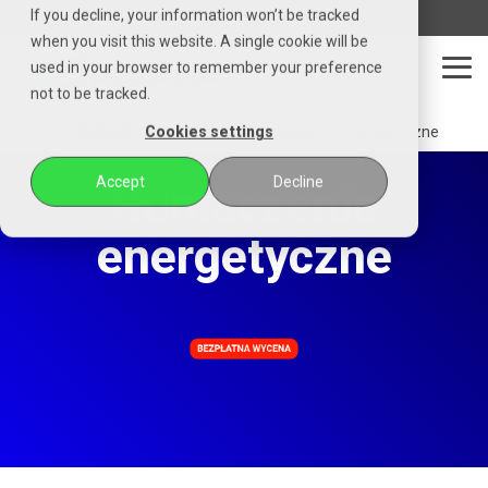
Czytaj
If you decline, your information won’t be tracked
telefon
email
whatsapp
messenger
stronę
when you visit this website. A single cookie will be
główną
used in your browser to remember your preference
POZENA
Tog
not to be tracked.
Me
POZENA
tłumaczenia branżowe
energetyczne
Cookies settings
Accept
Decline
tłumaczenia
energetyczne