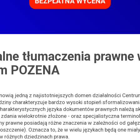
alne tłumaczenia prawne
ym POZENA
nowią jedną z najistotniejszych domen działalności Cent
dziny charakteryzuje bardzo wysoki stopień sformalizowania
charakterystycznych języka dokumentów prawnych należą s
zdania wielokrotnie złożone - oraz specjalistyczna terminol
iny prawne posiadają różne znaczenia w zależności od gałęzi
 roszczenie). Oznacza to, że w wielu językach będą one mia
w różnych dziedzinach prawa.