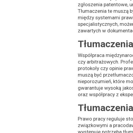
zgłoszenia patentowe, 
Tłumaczenia te muszą by
między systemami prawn
specjalistycznych, moż
zawartych w dokumenta
Tłumaczenia
Współpraca międzynarod
czy arbitrażowych. Prof
protokoły czy opinie pr
muszą być przetłumaczon
nieporozumień, które 
gwarantuje wysoką jakoś
oraz współpracy z eksp
Tłumaczenia
Prawo pracy reguluje st
związkowymi a pracodaw
występuje potrzeba tłu