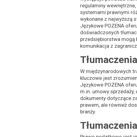
regulaminy wewnętrzne,
systemami prawnymi róż
wykonane z najwyższą sta
Językowe POZENA oferuj
doświadczonych tłumaczy
przedsiębiorstwa mogą b
komunikacja z zagranicz
Tłumaczenia
W międzynarodowych tra
kluczowe jest zrozumien
Językowe POZENA oferuj
m.in. umowy sprzedaży,
dokumenty dotyczące zar
prawem, ale również dos
branży.
Tłumaczenia
Prawo podatkowe jest j