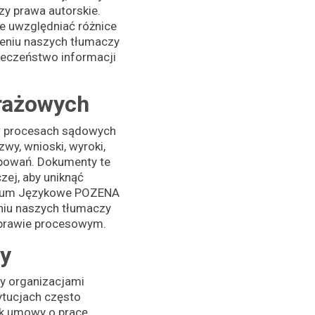
y prawa autorskie.
e uwzględniać różnice
eniu naszych tłumaczy
ieczeństwo informacji
rażowych
 w procesach sądowych
wy, wnioski, wyroki,
ępowań. Dokumenty te
zej, aby uniknąć
ntrum Językowe POZENA
niu naszych tłumaczy
 prawie procesowym.
cy
y organizacjami
tucjach często
k umowy o pracę,