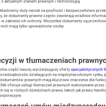
 z aktualnym stanem prawnym i terminologią.
y kładziemy duży nacisk na poufność i bezpieczeństwo prz
 że dokumenty prawne często zawierają wrażliwe informac
y w zakresie ich ochrony. Wszystkie dokumenty są przech
 nich mają tylko upoważnione osoby.
ecyzji w tłumaczeniach prawny
otna część naszej wyczerpującej oferty
specjalistycznych 
a przedsiębiorstw działających na międzynarodowym rynku, p
 dokumentów prawnych mają kluczowe znaczenie dla funkcj
NA oferuje usługi tłumaczeń prawnych wykonywane przez
h się w różnych dziedzinach prawa, takich jak prawo handlo
orporacyjne.
łumaczeń umów międzynarodo