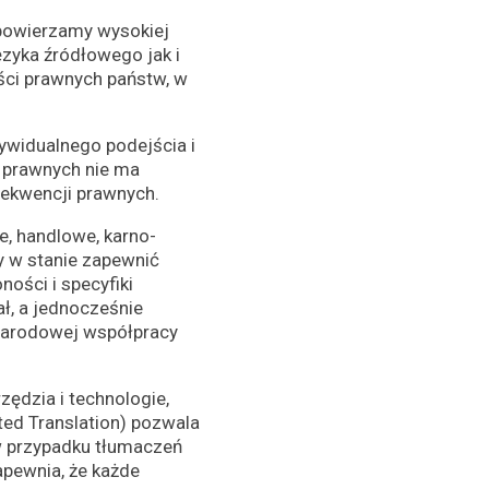
powierzamy wysokiej
zyka źródłowego jak i
ści prawnych państw, w
ywidualnego podejścia i
h prawnych nie ma
ekwencji prawnych.
e, handlowe, karno-
y w stanie zapewnić
ości i specyfiki
ł, a jednocześnie
ynarodowej współpracy
dzia i technologie,
ed Translation) pozwala
w przypadku tłumaczeń
pewnia, że każde