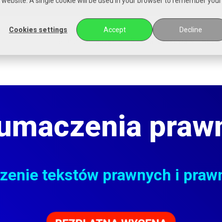
is website. A single cookie will be used in your browser to remember your
Cookies settings
Accept
Decline
Biuro tłumaczeń
Szkoła językowa
Rozwi
łumaczenia praw
zenie tekstów prawnych i praw