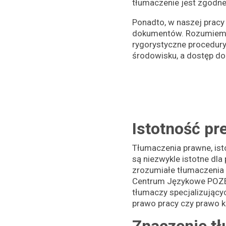
tłumaczenie jest zgodne
Ponadto, w naszej prac
dokumentów. Rozumiemy,
rygorystyczne procedur
środowisku, a dostęp do
Istotność pr
Tłumaczenia prawne, ist
są niezwykle istotne dl
zrozumiałe tłumaczenia
Centrum Językowe POZE
tłumaczy specjalizującyc
prawo pracy czy prawo k
Znaczenie t