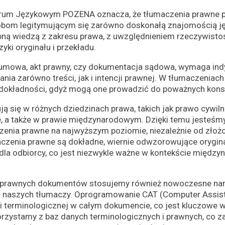
trum Językowym POZENA oznacza, że tłumaczenia prawne 
obom legitymującym się zarówno doskonałą znajomością ję
ną wiedzą z zakresu prawa, z uwzględnieniem rzeczywisto
yki oryginału i przekładu.
 umowa, akt prawny, czy dokumentacja sądowa, wymaga ind
ia zarówno treści, jak i intencji prawnej. W tłumaczeniac
iedokładności, gdyż mogą one prowadzić do poważnych kons
ją się w różnych dziedzinach prawa, takich jak prawo cywiln
, a także w prawie międzynarodowym. Dzięki temu jesteśm
enia prawne na najwyższym poziomie, niezależnie od złożon
zenia prawne są dokładne, wiernie odwzorowujące orygina
 dla odbiorcy, co jest niezwykle ważne w kontekście międz
 prawnych dokumentów stosujemy również nowoczesne narzę
 naszych tłumaczy. Oprogramowanie CAT (Computer Assist
i terminologicznej w całym dokumencie, co jest kluczowe 
zystamy z baz danych terminologicznych i prawnych, co za