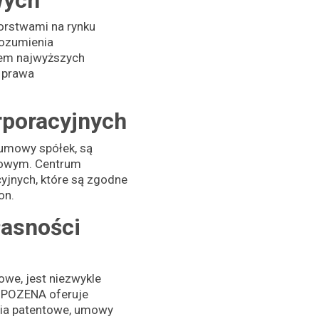
rstwami na rynku
ozumienia
iem najwyższych
 prawa
rporacyjnych
 umowy spółek, są
dowym. Centrum
jnych, które są zgodne
on.
łasności
rowe, jest niezwykle
e POZENA oferuje
enia patentowe, umowy