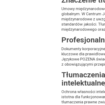
Umowy międzynarodowe 
globalnym. W Centrum 
międzynarodowe z uwzgl
standardów jakości. T
międzynarodowego oraz s
Profesjonal
Dokumenty korporacyjne,
kluczowe dla prawidłow
Językowe POZENA świadc
z obowiązującymi przepi
Tłumaczenia
intelektualne
Ochrona własności intele
istotna dla funkcjonowa
tłumaczenia prawne zwią