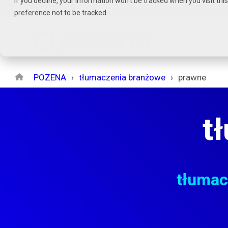
If you decline, your information won’t be tracked when you visit th
Czytaj
telefon
email
whatsapp
messenger
preference not to be tracked.
stronę
główną
POZENA
POZENA
tłumaczenia branżowe
prawne
t
tłumac