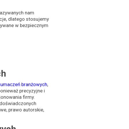
ekazywanych nam
je, dlatego stosujemy
owywane w bezpiecznym
ch
tłumaczeń branżowych
,
onieważ precyzyjne i
onowania firmy.
 doświadczonych
we, prawo autorskie,
wych