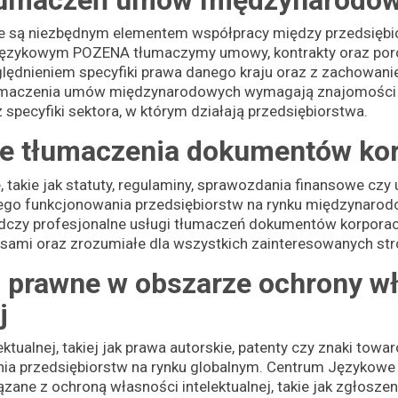
są niezbędnym elementem współpracy między przedsiębio
Językowym POZENA tłumaczymy umowy, kontrakty oraz por
ędnieniem specyfiki prawa danego kraju oraz z zachowan
łumaczenia umów międzynarodowych wymagają znajomości
pecyfiki sektora, w którym działają przedsiębiorstwa.
ne tłumaczenia dokumentów ko
 takie jak statuty, regulaminy, sprawozdania finansowe czy
ego funkcjonowania przedsiębiorstw na rynku międzynaro
zy profesjonalne usługi tłumaczeń dokumentów korporacy
sami oraz zrozumiałe dla wszystkich zainteresowanych str
 prawne w obszarze ochrony w
j
ktualnej, takiej jak prawa autorskie, patenty czy znaki towa
nia przedsiębiorstw na rynku globalnym. Centrum Językow
zane z ochroną własności intelektualnej, takie jak zgłosz