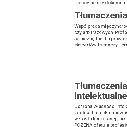
licencyjne czy dokumen
Tłumaczenia
Współpraca międzynarod
czy arbitrażowych. Prof
są niezbędne dla prawi
ekspertów tłumaczy - pr
Tłumaczenia
intelektualne
Ochrona własności intelek
istotna dla funkcjonowa
wzrostu konkurencji, fi
POZENA oferuje profesjo