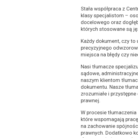
Stała współpraca z Cen
klasy specjalistom – os
docelowego oraz dogłęb
których stosowane są jęz
Każdy dokument, czy to
precyzyjnego odwzorowan
miejsca na błędy czy n
Nasi tłumacze specjalizu
sądowe, administracyjne
naszym klientom tłumacz
dokumentu. Nasze tłumac
zrozumiałe i przystępne
prawnej.
W procesie tłumaczenia
które wspomagają pracę
na zachowanie spójnośc
prawnych. Dodatkowo kor