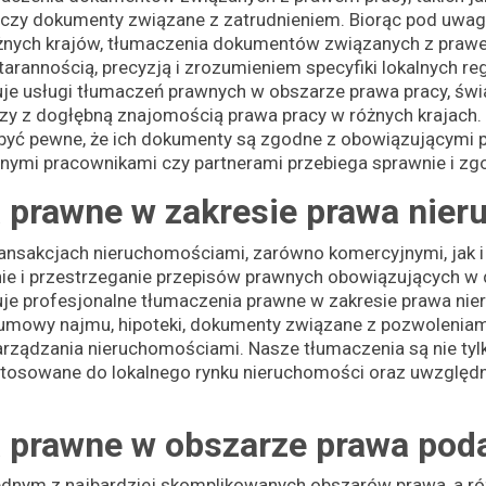
 czy dokumenty związane z zatrudnieniem.
Biorąc pod uwag
nych krajów, tłumaczenia dokumentów związanych z praw
rannością, precyzją i zrozumieniem specyfiki lokalnych re
e usługi tłumaczeń prawnych w obszarze prawa pracy, św
 z dogłębną znajomością prawa pracy w różnych krajach. 
yć pewne, że ich dokumenty są zgodne z obowiązującymi p
nymi pracownikami czy partnerami przebiega sprawnie i zg
 prawne w zakresie prawa nie
nsakcjach nieruchomościami, zarówno komercyjnymi, jak i
ie i przestrzeganie przepisów prawnych obowiązujących w
e profesjonalne tłumaczenia prawne w zakresie prawa nie
 umowy najmu, hipoteki, dokumenty związane z pozwolenia
ządzania nieruchomościami. Nasze tłumaczenia są nie tylk
tosowane do lokalnego rynku nieruchomości oraz uwzględn
 prawne w obszarze prawa pod
ednym z najbardziej skomplikowanych obszarów prawa, a r