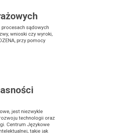
rażowych
 w procesach sądowych
wy, wnioski czy wyroki,
POZENA, przy pomocy
łasności
rowe, jest niezwykle
rozwoju technologii oraz
ługi. Centrum Językowe
lektualnej, takie jak