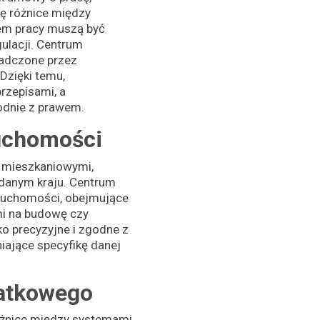
ę różnice między
em pracy muszą być
gulacji. Centrum
iadczone przez
Dzięki temu,
rzepisami, a
odnie z prawem.
ruchomości
 mieszkaniowymi,
 danym kraju. Centrum
ruchomości, obejmujące
mi na budowę czy
o precyzyjne i zgodne z
iające specyfikę danej
atkowego
óżnice między systemami