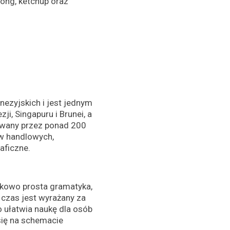
gong, ketchup oraz
nezyjskich i jest jednym
i, Singapuru i Brunei, a
żywany przez ponad 200
ów handlowych,
aficzne.
unkowo prosta gramatyka,
 czas jest wyrażany za
 ułatwia naukę dla osób
się na schemacie