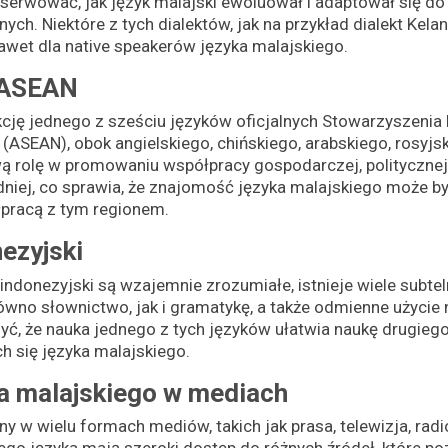
serwować, jak język malajski ewoluował i adaptował się d
nych. Niektóre z tych dialektów, jak na przykład dialekt Kela
awet dla native speakerów języka malajskiego.
y ASEAN
nkcję jednego z sześciu języków oficjalnych Stowarzyszenia
ASEAN), obok angielskiego, chińskiego, arabskiego, rosyjsk
rolę w promowaniu współpracy gospodarczej, politycznej i 
iej, co sprawia, że znajomość języka malajskiego może b
pracą z tym regionem.
nezyjski
 indonezyjski są wzajemnie zrozumiałe, istnieje wiele subte
wno słownictwo, jak i gramatykę, a także odmienne użycie 
ć, że nauka jednego z tych języków ułatwia naukę drugieg
h się języka malajskiego.
a malajskiego w mediach
y w wielu formach mediów, takich jak prasa, telewizja, radio