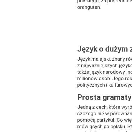
polskiego, za pośrednict
orangutan.
Język o dużym 
Język malajski, znany ró
z najważniejszych językó
także język narodowy In
milionów osób. Jego rol
politycznych i kulturowy
Prosta gramaty
Jedną z cech, które wyró
szczególnie w porównani
pomocą partykuł. Co wię
mówiących po polsku. St