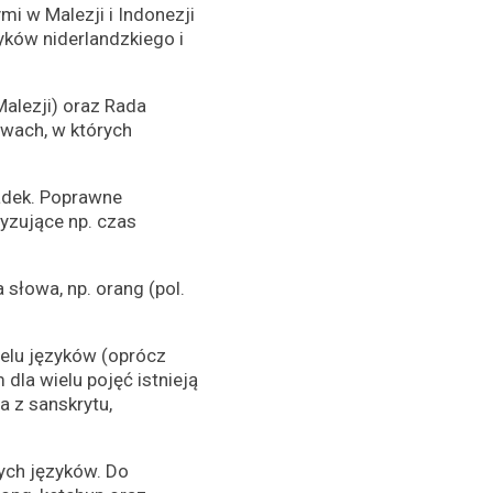
 w Malezji i Indonezji
yków niderlandzkiego i
Malezji) oraz Rada
twach, w których
padek. Poprawne
yzujące np. czas
słowa, np. orang (pol.
elu języków (oprócz
dla wielu pojęć istnieją
a z sanskrytu,
ych języków. Do