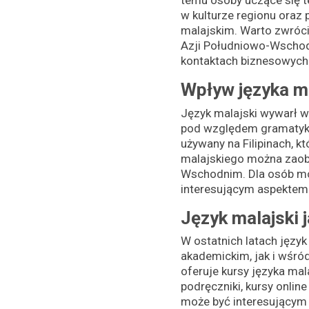
temu osoby uczące się t
w kulturze regionu oraz
malajskim. Warto zwróci
Azji Południowo-Wschod
kontaktach biznesowych
Wpływ języka ma
Język malajski wywarł w
pod względem gramatyki,
używany na Filipinach, k
malajskiego można zaobs
Wschodnim. Dla osób mów
interesującym aspektem ba
Język malajski j
W ostatnich latach język
akademickim, jak i wśró
oferuje kursy języka mal
podręczniki, kursy onlin
może być interesującym 