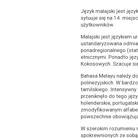
Język malajski jest jęz
sytuuje się na 14. miejs
użytkowników.
Malajski jest językiem 
ustandaryzowana odmiana
ponadregionalnego (stat
etnicznymi. Ponadto jęz
Kokosowych. Szacuje się,
Bahasa Melayu należy do
polinezyjskich. W bardz
tamilskiego. Intensywny
przeniknęło do tego jęz
holenderskie, portugalski
zmodyfikowanym alfabet
powszechnie obowiązując
W szerokim rozumieniu m
spokrewnionych ze sobą 