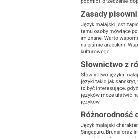
podmiot-orzeczenie-dope
Zasady pisowni
Język malajski jest zapi
temu osoby mówiące po p
im znane. Warto wspomni
na piśmie arabskim. Wspó
kulturowego.
Słownictwo z r
Słownictwo języka malajs
języki takie jak sanskryt
to być interesujące, gd
języków może ułatwić na
języków.
Różnorodność d
Język malajski charakter
Singapuru, Brunei oraz 