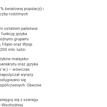
% światowej populacji) i
liczby rodzimych
tym ostatnim państwie
 funkcję języka
różnymi grupami
 Filipin oraz Wysp
200 mln. ludzi.
ęzyków malajsko-
anskrytu oraz języka
XV w.) – wówczas
 zapożyczał wyrazy
posługiwano się
współczesnych. Obecnie
adający się z szeregu
o-Wschodniej.