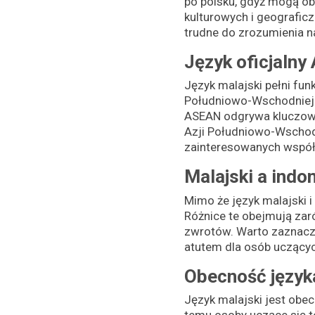
po polsku, gdyż mogą ob
kulturowych i geograficz
trudne do zrozumienia n
Język oficjaln
Język malajski pełni fu
Południowo-Wschodniej (
ASEAN odgrywa kluczową 
Azji Południowo-Wschodn
zainteresowanych współ
Malajski a indo
Mimo że język malajski i
Różnice te obejmują zaró
zwrotów. Warto zaznaczy
atutem dla osób uczącyc
Obecność język
Język malajski jest obecn