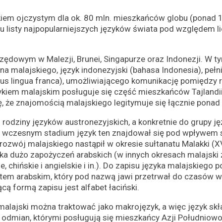
ykiem ojczystym dla ok. 80 mln. mieszkańców globu (ponad 1
cu listy najpopularniejszych języków świata pod względem 
urzędowym w Malezji, Brunei, Singapurze oraz Indonezji. W 
 malajskiego, język indonezyjski (bahasa Indonesia), pełni
us lingua franca), umożliwiającego komunikację pomiędzy 
ykiem malajskim posługuje się część mieszkańców Tajlandii,
 że znajomością malajskiego legitymuje się łącznie ponad 
 rodziny języków austronezyjskich, a konkretnie do grupy j
o wczesnym stadium język ten znajdował się pod wpływem s
 rozwój malajskiego nastąpił w okresie sułtanatu Malakki (
yka dużo zapożyczeń arabskich (w innych okresach malajski
e, chińskie i angielskie i in.). Do zapisu języka malajskiego 
em arabskim, który pod nazwą jawi przetrwał do czasów 
ą formą zapisu jest alfabet łaciński.
alajski można traktować jako makrojęzyk, a więc język skł
odmian, którymi posługują się mieszkańcy Azji Południow