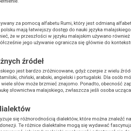
łnienie.
sywany za pomocą alfabetu Rumi, który jest odmianą alfabet
olsku mają łatwiejszy dostęp do nauki języka malajskiego
eć, że w przeszłości w języku malajskim używano również 
łcześnie jego używanie ogranicza się głównie do kontekstu 
óżnych źródeł
kiego jest bardzo zróżnicowane, gdyż czerpie z wielu źród
, tamilski, chiński, arabski, angielski i portugalski. Dla osó
yż wiele słów może brzmieć znajomo. Ponadto, obecność za
ukę słownictwa malajskiego, zwłaszcza jeśli osoba ucząca 
ialektów
yzuje się różnorodnością dialektów, które można znaleźć na 
Indonezji. Te różnice dialektalne mogą się wydawać fascyn