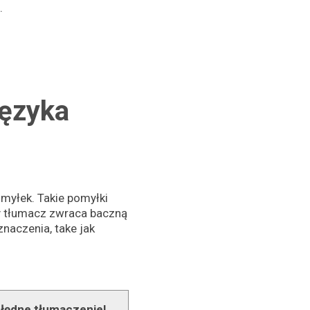
.
języka
myłek. Takie pomyłki
y tłumacz zwraca baczną
naczenia, take jak
łędne tłumaczenie!