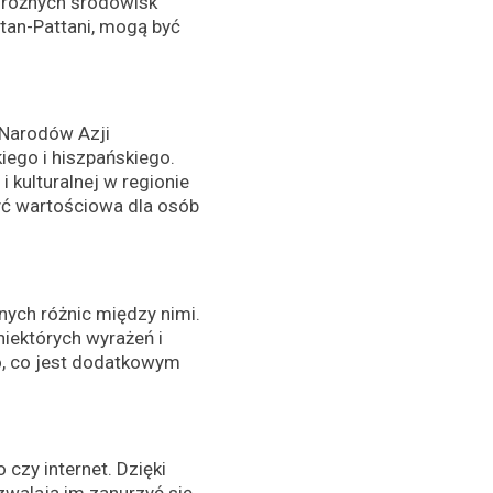
o różnych środowisk
ntan-Pattani, mogą być
 Narodów Azji
iego i hiszpańskiego.
kulturalnej w regionie
yć wartościowa dla osób
lnych różnic między nimi.
niektórych wyrażeń i
o, co jest dodatkowym
 czy internet. Dzięki