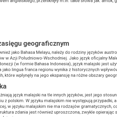
wem angielskiego, przeniknęły m.in. takie słowa jak: amok, 
zasięgu geograficznym
wnież jako Bahasa Melayu, należy do rodziny języków austro
w w Azji Południowo-Wschodniej. Jako język oficjalny Malezj
donezji (w formie Bahasa Indonesia), język malajski jest u
a jako lingua franca regionu wynika z historycznych wpływ
ch, które wpłynęły na jego ekspansję na różne obszary geogr
ka
żniają język malajski na tle innych języków, jest jego stos
u z polskim. W języku malajskim nie występują przypadki, a
cej, w języku malajskim nie ma rodzajów gramatycznych, co
ruktura zdania jest również uproszczona, zwykle opierając 