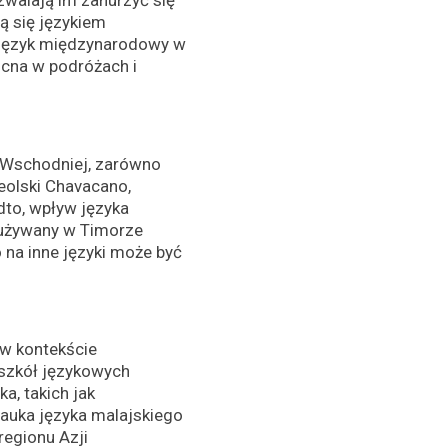
zwalają im zanurzyć się
ą się językiem
o język międzynarodowy w
cna w podróżach i
o-Wschodniej, zarówno
eolski Chavacano,
dto, wpływ języka
 używany w Timorze
na inne języki może być
 w kontekście
 szkół językowych
a, takich jak
 nauka języka malajskiego
egionu Azji