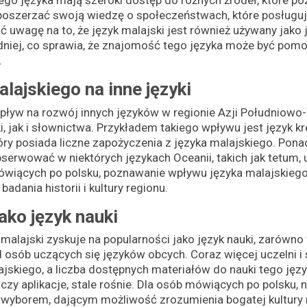
ego języka mają szeroki dostęp do różnych źródeł, które po
 poszerzać swoją wiedzę o społeczeństwach, które posługuj
ć uwagę na to, że język malajski jest również używany jak
niej, co sprawia, że znajomość tego języka może być pomo
.
lajskiego na inne języki
pływ na rozwój innych języków w regionie Azji Południow
 jak i słownictwa. Przykładem takiego wpływu jest język kr
tóry posiada liczne zapożyczenia z języka malajskiego. Pona
erwować w niektórych językach Oceanii, takich jak tetum,
iących po polsku, poznawanie wpływu języka malajskiego 
dania historii i kultury regionu.
ako język nauki
 malajski zyskuje na popularności jako język nauki, zarówno
d osób uczących się języków obcych. Coraz więcej uczelni i
ajskiego, a liczba dostępnych materiałów do nauki tego język
e czy aplikacje, stale rośnie. Dla osób mówiących po polsku,
wyborem, dającym możliwość zrozumienia bogatej kultury r