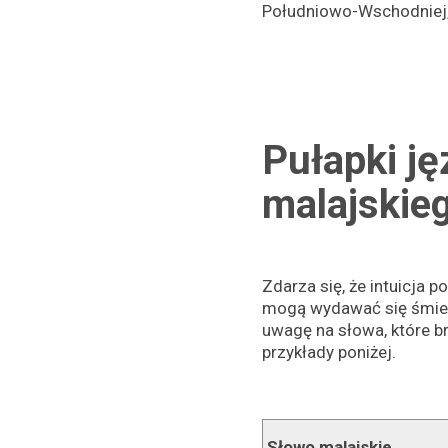
Południowo-Wschodniej,
Pułapki j
malajskie
Zdarza się, że intuicja
mogą wydawać się śmies
uwagę na słowa, które b
przykłady poniżej.
Słowo malajskie