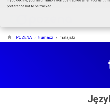
If you decline, your information won’t be tracked when you visit th
Czytaj
telefon
email
whatsapp
messenger
preference not to be tracked.
stronę
główną
POZENA
POZENA
tłumacz
malajski
Język