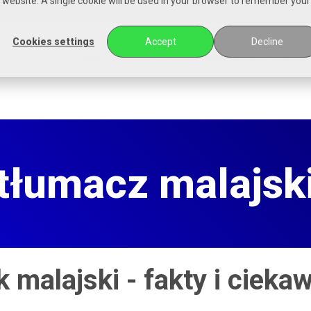
is website. A single cookie will be used in your browser to remember your
Cookies settings
Accept
Decline
Biuro tłumaczeń
Szkoła językowa
Rozwi
tłumacz malajsk
 malajski - fakty i cieka