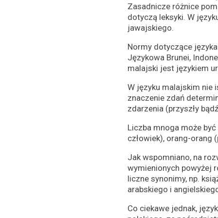
Zasadnicze różnice pom
dotyczą leksyki. W języ
jawajskiego.
Normy dotyczące języka m
Językowa Brunei, Indone
malajski jest językiem 
W języku malajskim nie i
znaczenie zdań determin
zdarzenia (przyszły bądź
Liczba mnoga może być c
człowiek), orang-orang (p
Jak wspomniano, na roz
wymienionych powyżej ró
liczne synonimy, np. ksią
arabskiego i angielskiego
Co ciekawe jednak, języ