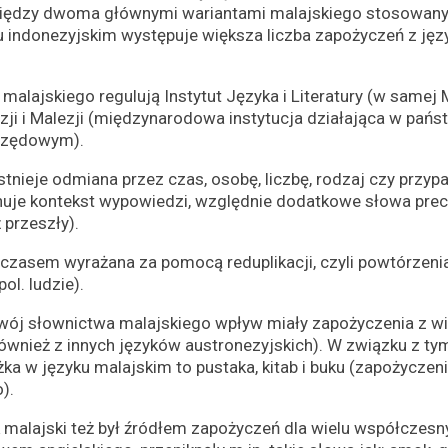
iędzy dwoma głównymi wariantami malajskiego stosowanymi
ku indonezyjskim występuje większa liczba zapożyczeń z jęz
alajskiego regulują Instytut Języka i Literatury (w samej 
zji i Malezji (międzynarodowa instytucja działająca w pańs
urzędowym).
stnieje odmiana przez czas, osobę, liczbę, rodzaj czy przy
uje kontekst wypowiedzi, względnie dodatkowe słowa prec
 przeszły).
zasem wyrażana za pomocą reduplikacji, czyli powtórzenia 
ol. ludzie).
wój słownictwa malajskiego wpływ miały zapożyczenia z wi
wnież z innych języków austronezyjskich). W związku z tym 
żka w języku malajskim to pustaka, kitab i buku (zapożyczeni
).
k malajski też był źródłem zapożyczeń dla wielu współczesn