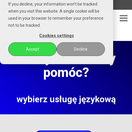
Czytaj
If you decline, your information won’t be tracked
telefon
email
whatsapp
messenger
stronę
when you visit this website. A single cookie will be
główną
used in your browser to remember your preference
POZENA
Tog
not to be tracked.
Me
POZENA
bezpłatna i szybka wycena
Cookies settings
Accept
Decline
W czym możemy
pomóc?
wybierz usługę językową