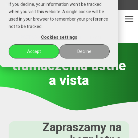
Czytaj
If you decline, your information won’t be tracked
telefon
email
whatsapp
messenger
stronę
when you visit this website. A single cookie will be
główną
used in your browser to remember your preference
POZENA
Tog
not to be tracked.
Me
POZENA
tłumaczenia ustne
a vista
Cookies settings
Accept
Decline
tłumaczenia ustne
a vista
Zapraszamy na