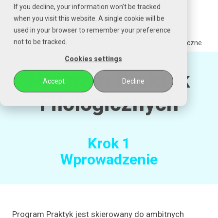
Czytaj
If you decline, your information won’t be tracked
stronę
when you visit this website. A single cookie will be
główną
used in your browser to remember your preference
POZENA
not to be tracked.
POZENA
kariera
Studenckie Praktyki Filologiczne
Cookies settings
Program Praktyk
Accept
Decline
Filologicznych
Krok 1
Wprowadzenie
Program Praktyk jest skierowany do ambitnych