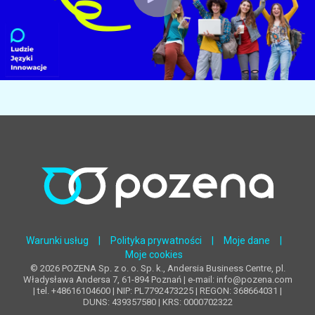
Warunki usług
|
Polityka prywatności
|
Moje dane
|
Moje cookies
© 2026 POZENA Sp. z o. o. Sp. k., Andersia Business Centre, pl.
Władysława Andersa 7, 61-894 Poznań | e-mail: info@pozena.com
| tel. +48616104600 | NIP: PL7792473225 | REGON: 368664031 |
DUNS: 439357580 | KRS: 0000702322