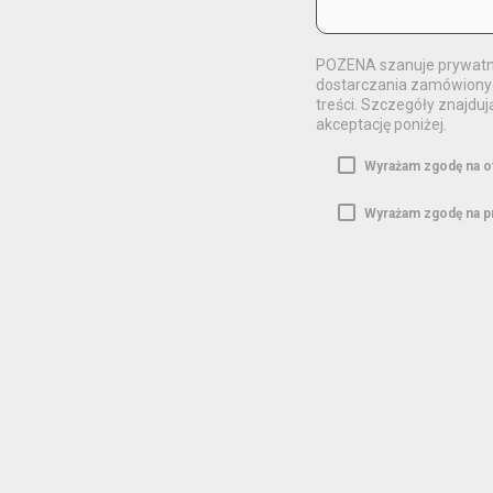
POZENA szanuje prywatno
dostarczania zamówionych
treści. Szczegóły znajduj
akceptację poniżej.
Wyrażam zgodę na o
Wyrażam zgodę na p