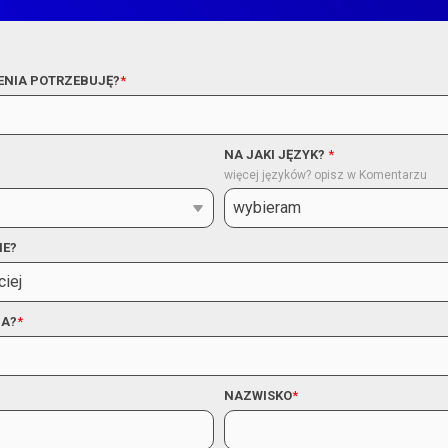
ENIA POTRZEBUJĘ?
*
NA JAKI JĘZYK?
*
więcej języków? opisz w Komentarzu
NE?
IA?
*
NAZWISKO
*