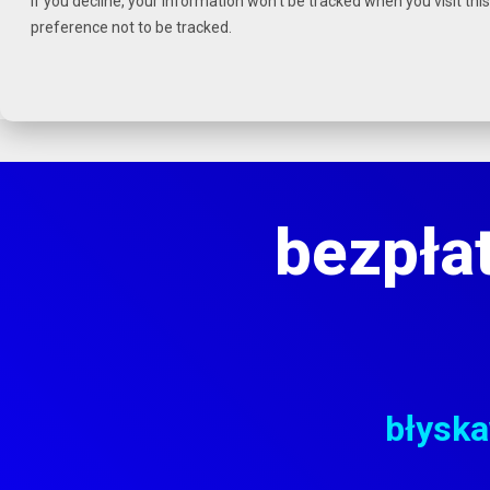
If you decline, your information won’t be tracked when you visit th
Czytaj
preference not to be tracked.
stronę
główną
POZENA
bezpła
błyska