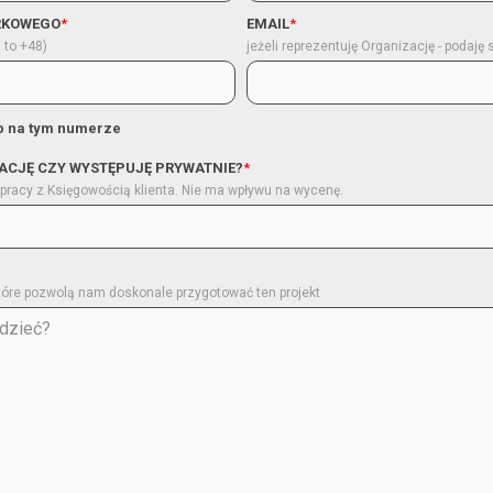
RKOWEGO
*
EMAIL
*
t to +48)
jeżeli reprezentuję Organizację - podaję
p na tym numerze
ACJĘ CZY WYSTĘPUJĘ PRYWATNIE?
*
pracy z Księgowością klienta. Nie ma wpływu na wycenę.
które pozwolą nam doskonale przygotować ten projekt