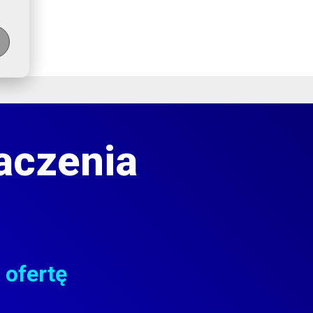
aczenia
 ofertę