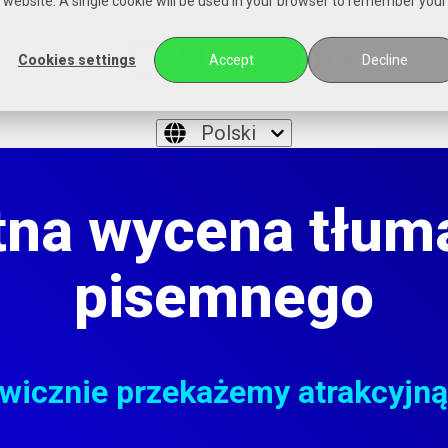
is website. A single cookie will be used in your browser to remember your
Cookies settings
Accept
Decline
Polski
tna wycena tłum
pisemnego
wicznie przekażemy atrakcyjną