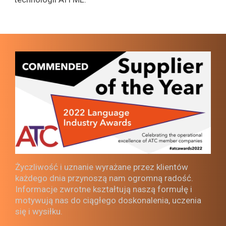
Życzliwość i uznanie wyrażane przez klientów
każdego dnia przynoszą nam ogromną radość.
Informacje zwrotne kształtują naszą formułę i
motywują nas do ciągłego doskonalenia, uczenia
się i wysiłku.