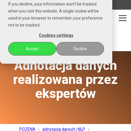
Czytaj
If you decline, your information won’t be tracked
telefon
email
whatsapp
messenger
stronę
when you visit this website. A single cookie will be
główną
used in your browser to remember your preference
POZENA
Tog
not to be tracked.
Me
POZENA
adnotacja danych i NLP
Cookies settings
ekspercka adnotacja danych
Accept
Decline
Adnotacja danych
realizowana przez
ekspertów
POZENA
adnotacja danych i NLP