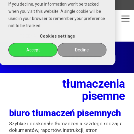
Czytaj
If you decline, your information won’t be tracked
telefon
email
whatsapp
messenger
stronę
when you visit this website. A single cookie will be
główną
used in your browser to remember your preference
POZENA
Tog
not to be tracked.
Me
POZENA
Cookies settings
Accept
Decline
Biuro tłumaczeń
tłumaczenia
pisemne
biuro tłumaczeń pisemnych
Szybkie i doskonałe tłumaczenia każdego rodzaju:
dokumentów, raportów, instrukcji, stron