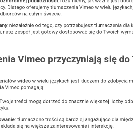
óżnorodnej publiczności:
rozumiemy, jak ważne jest dost
cy. Dlatego oferujemy tłumaczenia Vimeo w wielu językach
dbiorców na całym świecie.
arę
: niezależnie od tego, czy potrzebujesz tłumaczenia dla k
i, nasz zespół jest gotowy dostosować się do Twoich wym
nia Vimeo przyczyniają się do
riałów wideo w wielu językach jest kluczem do zdobycia 
nia Vimeo pomagają:
Twoje treści mogą dotrzeć do znacznie większej liczby od
zyku;
owanie
: tłumaczone treści są bardziej angażujące dla mię
zekłada się na większe zainteresowanie i interakcję;