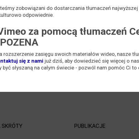
esteśmy zobowiązani do dostarczania tłumaczeń najwyższej j
 kulturowo odpowiednie.
Vimeo za pomocą tłumaczeń C
 POZENA
a rozszerzenie zasięgu swoich materiałów wideo, nasze tł
ntaktuj się z nami
już dziś, aby dowiedzieć się więcej o n
by być słyszaną na całym świecie - pozwól nam pomóc Ci to 
 SKRÓTY
PUBLIKACJE