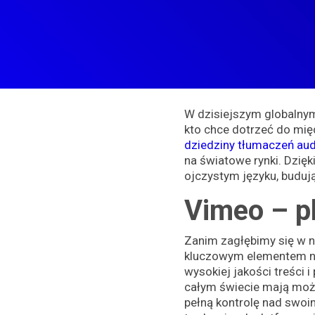
W dzisiejszym globalnym 
kto chce dotrzeć do mi
dziedziny tłumaczeń au
na światowe rynki. Dzi
ojczystym języku, budują
Vimeo – pl
Zanim zagłębimy się w n
kluczowym elementem nas
wysokiej jakości treści 
całym świecie mają możl
pełną kontrolę nad swoim