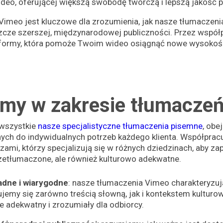
ideo, oferującej większą swobodę twórczą i lepszą jakość 
ji Vimeo jest kluczowe dla zrozumienia, jak nasze tłumacz
zcze szerszej, międzynarodowej publiczności. Przez współp
atformy, która pomoże Twoim wideo osiągnąć nowe wysokośc
emy w zakresie tłumacze
 wszystkie
nasze specjalistyczne tłumaczenia pisemne
, ob
ych do indywidualnych potrzeb każdego klienta. Współprac
mi, którzy specjalizują się w różnych dziedzinach, aby zap
rzetłumaczone, ale również kulturowo adekwatne.
dne i wiarygodne
: nasze tłumaczenia Vimeo charakteryzu
jemy się zarówno treścią słowną, jak i kontekstem kulturo
e adekwatny i zrozumiały dla odbiorcy.