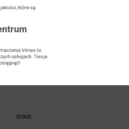
akości, które są
entrum
umaczenia Vimeo to
aszych usługach. Twoja
osiągnąć!
OPINIE