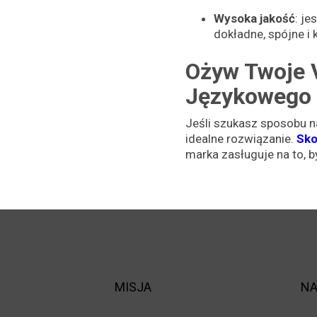
Wysoka jakość
: j
dokładne, spójne i
Ożyw Twoje 
Językowego
Jeśli szukasz sposobu n
idealne rozwiązanie.
Sko
marka zasługuje na to, 
MISJA
NA