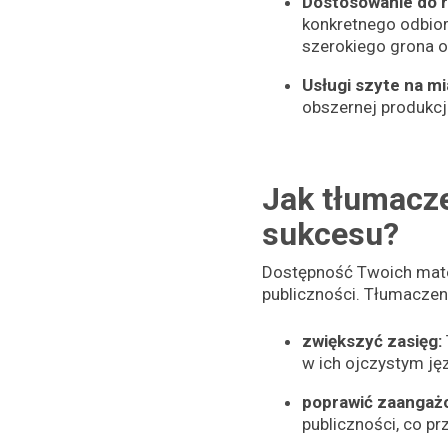
Dostosowanie do r
konkretnego odbior
szerokiego grona o
Usługi szyte na mi
obszernej produkcj
Jak tłumacze
sukcesu?
Dostępność Twoich mate
publiczności. Tłumacze
zwiększyć zasięg:
w ich ojczystym ję
poprawić zaangaż
publiczności, co pr