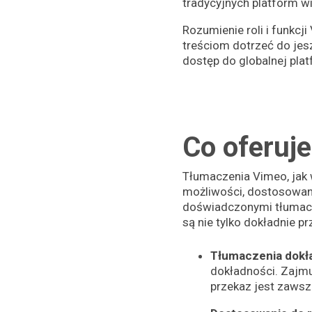
tradycyjnych platform w
Rozumienie roli i funkc
treściom dotrzeć do jes
dostęp do globalnej pl
Co oferuj
Tłumaczenia Vimeo, jak
możliwości, dostosowan
doświadczonymi tłumacza
są nie tylko dokładnie p
Tłumaczenia dokła
dokładności. Zajmu
przekaz jest zawsz