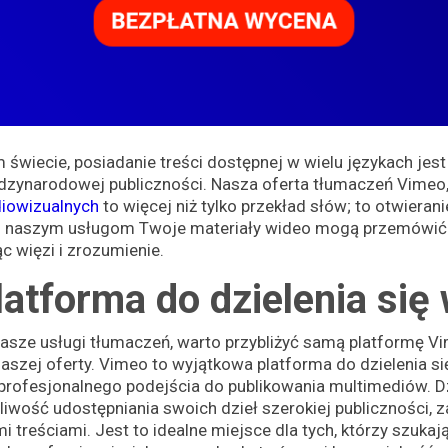
świecie, posiadanie treści dostępnej w wielu językach jest
ędzynarodowej publiczności. Nasza oferta tłumaczeń Vimeo
diowizualnych
to więcej niż tylko przekład słów; to otwieran
ęki naszym usługom Twoje materiały wideo mogą przemówić
c więzi i zrozumienie.
atforma do dzielenia się
asze usługi tłumaczeń, warto przybliżyć samą platformę Vim
zej oferty. Vimeo to wyjątkowa platforma do dzielenia si
i profesjonalnego podejścia do publikowania multimediów. D
iwość udostępniania swoich dzieł szerokiej publiczności, 
i treściami. Jest to idealne miejsce dla tych, którzy szukaj