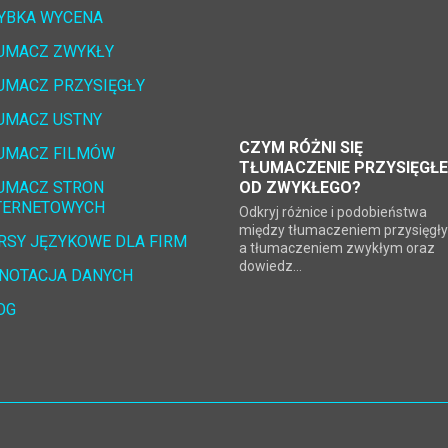
YBKA WYCENA
UMACZ ZWYKŁY
UMACZ PRZYSIĘGŁY
UMACZ USTNY
CZYM RÓŻNI SIĘ
UMACZ FILMÓW
TŁUMACZENIE PRZYSIĘGŁE
UMACZ STRON 
OD ZWYKŁEGO?
TERNETOWYCH
Odkryj różnice i podobieństwa
między tłumaczeniem przysięgł
RSY JĘZYKOWE DLA FIRM
a tłumaczeniem zwykłym oraz
dowiedz...
NOTACJA DANYCH
OG