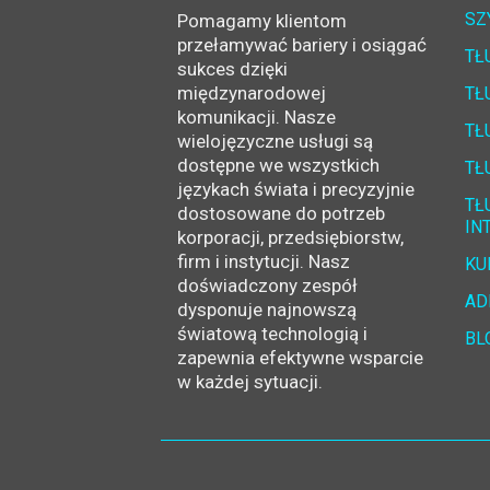
SZ
Pomagamy klientom
przełamywać bariery i osiągać
TŁ
sukces dzięki
międzynarodowej
TŁ
komunikacji.
Nasze
TŁ
wielojęzyczne usługi są
dostępne we wszystkich
TŁ
językach świata i precyzyjnie
TŁ
dostosowane do potrzeb
IN
korporacji, przedsiębiorstw,
firm i instytucji. Nasz
KU
doświadczony zespół
AD
dysponuje najnowszą
światową technologią i
BL
zapewnia efektywne wsparcie
w każdej sytuacji.