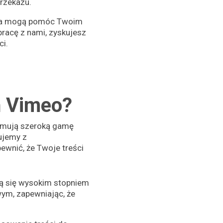
przekazu.
enia mogą pomóc Twoim
racę z nami, zyskujesz
i.
ń Vimeo?
ejmują szeroką gamę
ujemy z
ewnić, że Twoje treści
ją się wysokim stopniem
wym, zapewniając, że