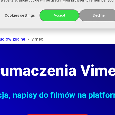
is website. A single cookie will be used in your browser to remember your
Cookies settings
Accept
Decline
Biuro tłumaczeń
Szkoła językowa
udiowizualne
vimeo
łumaczenia Vim
cja, napisy do filmów na platfo