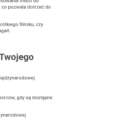
osowanie treści do
, co pozwala dotrzeć do
rótkiego filmiku, czy
agań.
 Twojego
międzynarodowej
biorców, gdy są dostępne
dzynarodowej