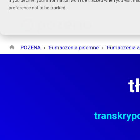
If you decline, your information won’t be tracked when you visit th
Czytaj
telefon
email
whatsapp
messenger
preference not to be tracked.
stronę
główną
POZENA
POZENA
tłumaczenia pisemne
tłumaczenia a
t
transkryp