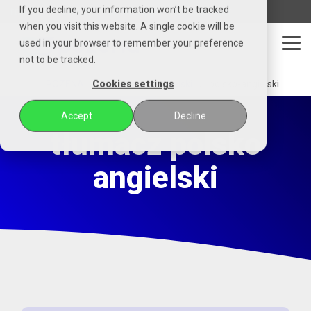
Czytaj
If you decline, your information won’t be tracked
telefon
email
whatsapp
messenger
stronę
when you visit this website. A single cookie will be
główną
used in your browser to remember your preference
POZENA
Tog
not to be tracked.
Me
POZENA
tłumacz
angielski
polsko-angielski
Cookies settings
Accept
Decline
tłumacz polsko
angielski