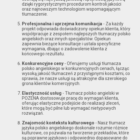
dzięki rygorystycznym procedurom kontroli jakości
oraz najnowszym technologiom wspomagającym
tłumaczenie.
Profesjonalna i uprzejma komunikacja
- Za każdy
projekt odpowiada doświadczony opiekun klienta, który
współpracuje z zespołem najlepszych tłumaczy polsko
angielskich oraz innych specjalistów. Opiekun
zapewnia bieżące konsultacje i ustala specyficzne
wymagania, dbając o zadowolenie klienta z
końcowego rezultatu.
Konkurencyjne ceny
- Oferujemy usługi tłumacza
polsko angielskiego w konkurencyjnych cenach, łącząc
wysoką jakość tłumaczeń z przystępnymi kosztami, co
sprawia, że nasze usługi są atrakcyjne dla szerokiego
grona klientów komercyjnych.
Elastyczność usług
- Tłumacz polsko angielski w
POZENA dostosowuje pracę do wymagań klienta,
oferując elastyczne podejście do realizacji zleceń,
które mogą być pilne lub wymagać nietypowych
rozwiązań.
Znajomość kontekstu kulturowego
- Nasz tłumacz
języka polsko angielskiego doskonale rozumie różnice
kulturowe, co pozwala na tworzenie przekładów, które
są poprawne językowo i odpowiednio dopasowane do