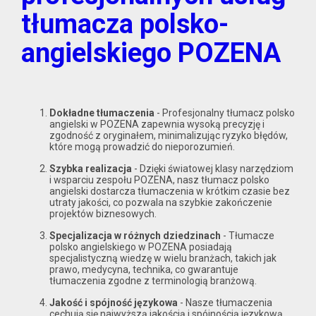
tłumacza polsko-
angielskiego POZENA
Dokładne tłumaczenia
- Profesjonalny tłumacz polsko
angielski w POZENA zapewnia wysoką precyzję i
zgodność z oryginałem, minimalizując ryzyko błędów,
które mogą prowadzić do nieporozumień.
Szybka realizacja
- Dzięki światowej klasy narzędziom
i wsparciu zespołu POZENA, nasz tłumacz polsko
angielski dostarcza tłumaczenia w krótkim czasie bez
utraty jakości, co pozwala na szybkie zakończenie
projektów biznesowych.
Specjalizacja w różnych dziedzinach
- Tłumacze
polsko angielskiego w POZENA posiadają
specjalistyczną wiedzę w wielu branżach, takich jak
prawo, medycyna, technika, co gwarantuje
tłumaczenia zgodne z terminologią branżową.
Jakość i spójność językowa
- Nasze tłumaczenia
cechują się najwyższą jakością i spójnością językową