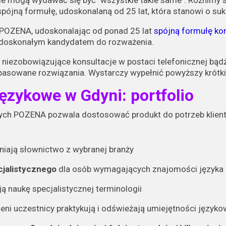
ie mogą wydawać się być "wszystkie takie same". Różnimy 
jną formułę, udoskonalaną od 25 lat, która stanowi o suk
POZENA, udoskonalając od ponad 25 lat
spójną formułę ko
ą doskonałym kandydatem do rozważenia.
 niezobowiązujące konsultacje w postaci telefonicznej bą
asowane rozwiązania. Wystarczy wypełnić powyższy krótki
ęzykowe w Gdyni: portfolio
ych POZENA pozwala dostosować produkt do potrzeb klien
dniają słownictwo z wybranej branży
cjalistycznego
dla osób wymagających znajomości języka
ją naukę specjalistycznej terminologii
eni uczestnicy praktykują i odświeżają umiejętności język