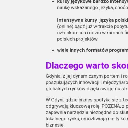
kursy językowe bardzo intens
naukę wskazanego języka, choćb
Intensywne kursy języka polsk
(online) bądź już w trakcie pobyt
członkom ich rodzin w ramach f
polskich projektów.
wiele innych formatów progra
Dlaczego warto sko
Gdynia, z jej dynamicznym portem i r
poszukujących innowacji i międzynaro
globalnych rynków dzięki swojemu str
W Gdyni, gdzie biznes spotyka się z t
odgrywają kluczową rolę. POZENA, z 
zapewnia narzędzia niezbędne do skut
lokalnego rynku, umożliwiają nie tylk
biznesie.