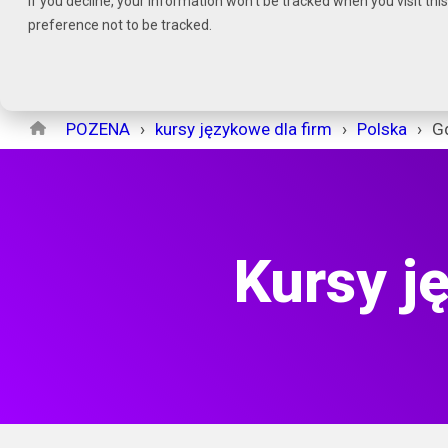
If you decline, your information won’t be tracked when you visit th
Czytaj
preference not to be tracked.
stronę
główną
POZENA
POZENA
kursy językowe dla firm
Polska
G
Kursy j