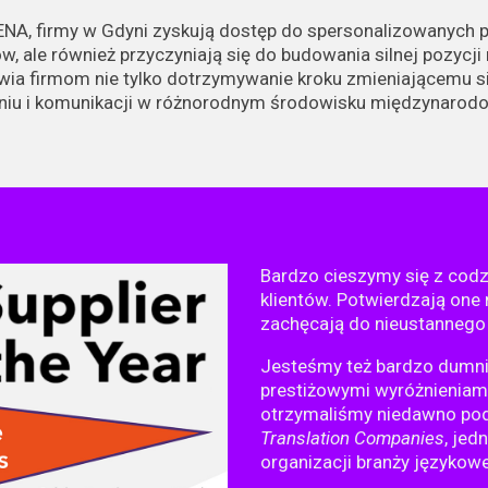
NA, firmy w Gdyni zyskują dostęp do spersonalizowanych p
 ale również przyczyniają się do budowania silnej pozycji 
iwia firmom nie tylko dotrzymywanie kroku zmieniającemu si
eniu i komunikacji w różnorodnym środowisku międzynarod
Bardzo cieszymy się z cod
klientów. Potwierdzają one 
zachęcają do nieustannego r
Jesteśmy też bardzo dumni
prestiżowymi wyróżnieniami
otrzymaliśmy niedawno po
Translation Companies
, jed
organizacji branży językow