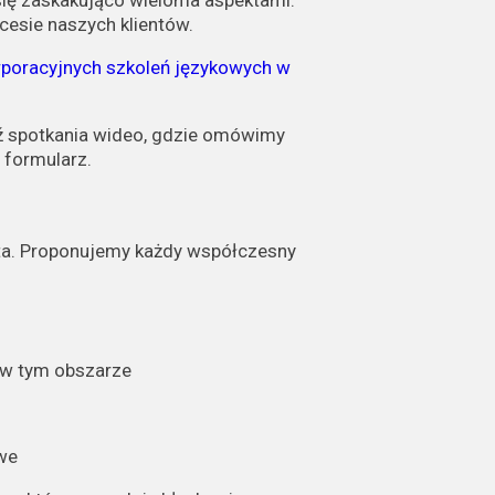
się zaskakująco wieloma aspektami.
cesie naszych klientów.
rporacyjnych szkoleń językowych w
dź spotkania wideo, gdzie omówimy
 formularz.
ta. Proponujemy każdy współczesny
 w tym obszarze
owe