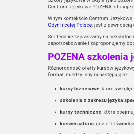
Szkoły językowe w Gdyni tylko pozorn
Centrum Językowe POZENA stosuje spó
W tym kontekście Centrum Językowe 
Gdyni i całej Polsce
, jest z pewności
Serdecznie zapraszamy na bezpłatne i
zapotrzebowanie i zaproponujemy dop
POZENA szkolenia j
Różnorodność oferty kursów językow
format, między innymi następujące:
kursy biznesowe
, które uwzglę
szkolenia z zakresu języka spe
kursy techniczne
, które obejmu
konwersatoria
, gdzie doświadcz