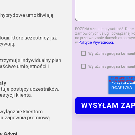
i hybrydowe umożliwiają
POZENA szanuje prywatność. Dane 
zamówionych usług i powiązanej ko
gii, które uczestnicy już
na przetwarzanie danych osobowych
w
Polityce Prywatności.
żywają.
Wyrażam zgodę na komunik
trzymuje indywidualny plan
aściwe umiejętności i
Wyrażam zgodę na komunik
aty
rtuje postępy uczestników,
stycji klienta.
wyłącznie klientom
cja zapewnia premiową
w Gdyni