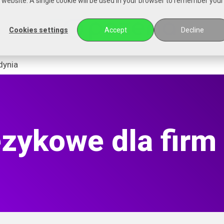
is website. A single cookie will be used in your browser to remember your
Cookies settings
Accept
Decline
dynia
ęzykowe dla firm