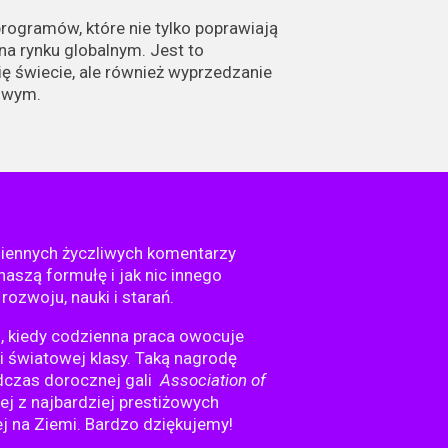
rogramów, które nie tylko poprawiają
na rynku globalnym. Jest to
ę świecie, ale również wyprzedzanie
owym.
ziennych życzliwych komentarzy
naszą formułę i jak nic innego
ozwoju, nauki i starań.
, kiedy codzienna praca owocuje
 światowej klasy. Taką nagrodę
dczas dorocznej gali
Association of
nej z najbardziej prestiżowych
ej na Ziemi. Bardzo dziękujemy!