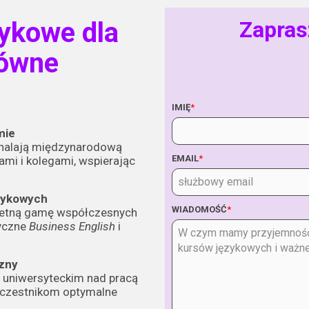
ykowe dla
Zapras
łówne
IMIĘ
*
mie
nalają międzynarodową
EMAIL
*
ami i kolegami, wspierając
ęzykowych
WIADOMOŚĆ
*
letną gamę współczesnych
tyczne
Business English
i
zny
 uniwersyteckim nad pracą
uczestnikom optymalne