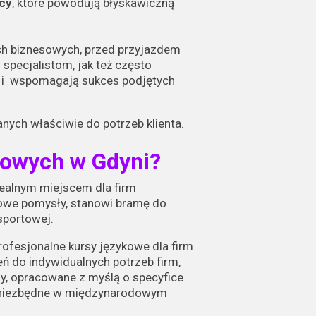
ęcy
, które powodują błyskawiczną
ch biznesowych, przed przyjazdem
 specjalistom, jak też często
e i wspomagają sukces podjętych
ych właściwie do potrzeb klienta.
kowych w Gdyni?
dealnym miejscem dla firm
 nowe pomysły, stanowi bramę do
sportowej.
rofesjonalne kursy językowe dla firm
 do indywidualnych potrzeb firm,
y, opracowane z myślą o specyfice
est niezbędne w międzynarodowym