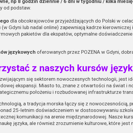
ywne
, np 8 godzin dziennie / 6 dni w tygodniu / kilka miesi
y od podstaw.
iego
dla obcokrajowców przyjeżdżających do Polski w cela
u (w Gdyni lub nadal online) zapewniają kadrze kierowniczej i
irmowych pakietów dla ekspatów, optymalne doświadczeni
mów językowych
oferowanych przez POZENA w Gdyni, dobran
rzystać z naszych kursów języ
ozwijającym się sektorem nowoczesnych technologii, jest i
dowej ekspansji. Miasto to, znane z otwartości na świat i
ategicznemu położeniu i rozbudowanej infrastrukturze tran
echnologią, a tradycja morska łączy się z nowoczesnością, p
ponad 25-letnim doświadczeniem w dostosowywaniu szkoleń
ecznej komunikacji na arenie międzynarodowej. Nasze kurs
o naukę języka, ale również zrozumienie kulturowe, które j