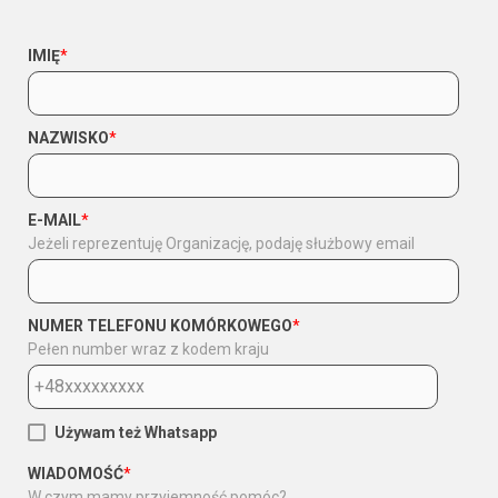
IMIĘ
*
NAZWISKO
*
E-MAIL
*
Jeżeli reprezentuję Organizację, podaję służbowy email
NUMER TELEFONU KOMÓRKOWEGO
*
Pełen number wraz z kodem kraju
Używam też Whatsapp
WIADOMOŚĆ
*
W czym mamy przyjemność pomóc?