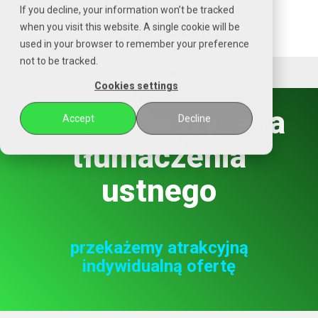
Czytaj
If you decline, your information won’t be tracked
stronę
when you visit this website. A single cookie will be
główną
used in your browser to remember your preference
POZENA
not to be tracked.
Cookies settings
bezpłatna wycena
Accept
Decline
tłumaczenia
ustnego
przekażemy atrakcyjną
indywidualną ofertę