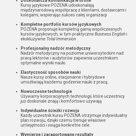
Doskonalsza komunikacja w firmie
Kursy językowe POZENA udoskonalają
międzynarodową współpracę z klientami, dostawcami i
kolegami, wspierając sukces całej organizacji
Kompletne portfolio kursów językowych
POZENA proponuje kompletną gamę współczesnych
kursów językowych, w tym praktyczne
Business English
i
ekskluzywne
Total Immersion
Profesjonalny nadzór metodyczny
Nadzór metodyczny na poziomie uniwersyteckim nad
pracą lektorów i audytorów zapewnia uczestnikom
optymalne wyniki nauki.
Elastyczność sposobów nauki
Nasze kursy online, stacjonarne i hybrydowe
umożliwiają każdemu godzenie nauki z pracą.
Nowoczesne technologie
Używamy korporacyjnych technologii, które uczestnicy
już doskonale znają i komfortowo używają.
Indywidualne ścieżki rozwoju
Każdy uczestnik kursu POZENA otrzymuje indywidualny
plan rozwoju, dzięki czemu trenuje właściwe
umiejętności i osiąga konkretne cele.
Wymierne i zaraportowane rezultaty