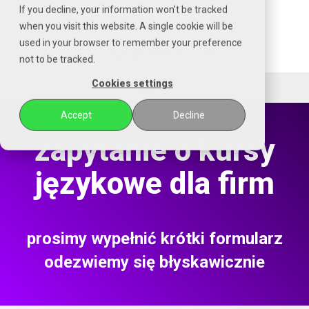
Czytaj
If you decline, your information won’t be tracked
stronę
when you visit this website. A single cookie will be
główną
used in your browser to remember your preference
POZENA
not to be tracked.
Cookies settings
Accept
Decline
zapytanie o kursy
językowe dla firm
prosimy wypełnić krótki formularz
odezwiemy się błyskawicznie